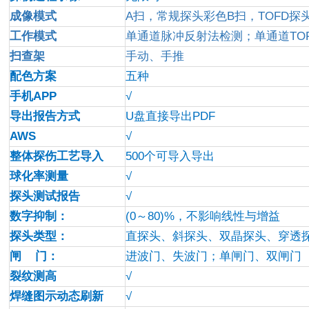
成像模式
A扫，常规探头彩色B扫，TOFD探
工作模式
单通道脉冲反射法检测；单通道TO
扫查架
手动、手推
配色方案
五种
手机APP
√
导出报告方式
U
盘直接导出PDF
AWS
√
整体探伤工艺导入
500
个可导入导出
球化率测量
√
探头测试报告
√
数字抑制：
(0
～80)%，不影响线性与增益
探头类型：
直探头、斜探头、双晶探头、穿透
闸 门：
进波门、失波门；单闸门、双闸门
裂纹测高
√
焊缝图示动态刷新
√