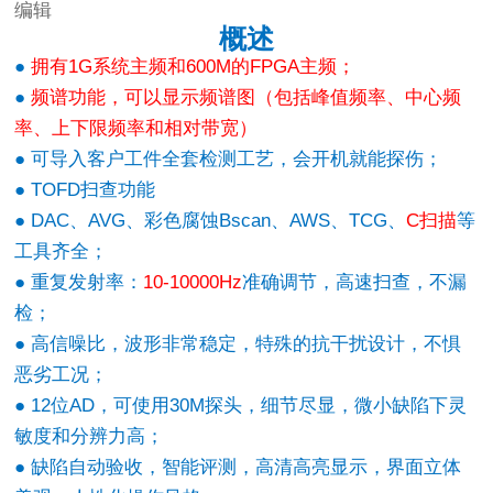
编辑
概述
●
拥有1G系统主频和600M的FPGA主频；
●
频谱功能，可以显示频谱图（包括峰值频率、中心频
率、上下限频率和相对带宽）
● 可导入客户工件全套检测工艺，会开机就能探伤；
● TOFD扫查功能
● DAC、AVG、彩色腐蚀Bscan、AWS、TCG、
C
扫描
等
工具齐全；
● 重复发射率：
10-10000Hz
准确调节，高速扫查，不漏
检；
● 高信噪比，波形非常稳定，特殊的抗干扰设计，不惧
恶劣工况；
● 12位AD，可使用30M探头，细节尽显，微小缺陷下灵
敏度和分辨力高；
● 缺陷自动验收，智能评测，高清高亮显示，界面立体