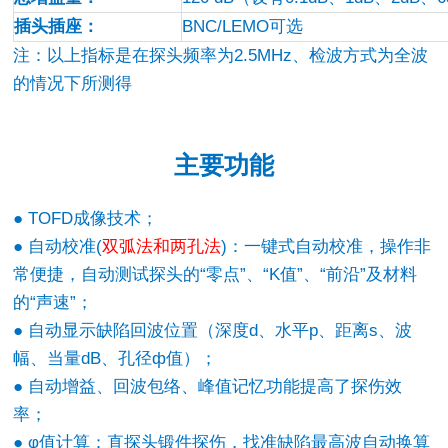
插头插座：
BNC/LEMO
可选
注：以上指标是在探头频率为2.5MHz、检波方式为全波
的情况下所测得
主要功能
● TOFD成像技术；
● 自动校准(
双弧法和两孔法
)
：一键式自动校准，操作非
常便捷，自动测试探头的“零点”、“K值”、“前沿”及材料
的“声速”；
● 自动显示缺陷回波位置（深度d、水平p、距离s、波
幅、当量dB、孔径ф值）；
● 自动增益、回波包络、峰值记忆功能提高了探伤效
率；
● φ值计算：直探头锻件探伤，找准缺陷最高波自动换算