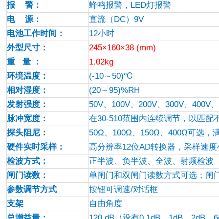
报 警：
蜂鸣报警，LED灯报警
电 源：
直流（DC）9V
电池工作时间：
12
小时
外型尺寸：
245
×160×38 (mm)
重 量 ：
1.02kg
环境温度：
(-10
～50)℃
相对湿度：
(20
～95)%RH
发射强度：
50V
、100V、200V、300V、40
脉冲宽度：
在30-510范围内连续调节，以匹
探头阻尼：
50
Ω、100Ω、150Ω、400Ω可
硬件实时采样：
高分辨率12位AD转换器，采样速度
检波方式：
正半波、负半波、全波、射频检波
闸门读数：
单闸门和双闸门读数方式可选；闸
参数调节方式
按钮可调速/对话框
支架
自由角度
总增益量：
120 dB
（设有0.1dB、1dB、2dB、