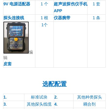
9V
电源适配器
1
个
超声波探伤仪手机
1
套
APP
探头连接线
1
根
仪器腕带
1
条
1
个
编
辑
皮套
选配配置
1.
标准试块
2.
其他种类探头
3.
其他探头线缆
4.
耦合剂