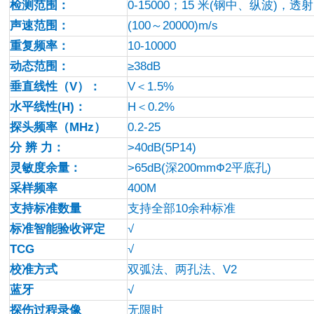
检测范围：
0-15000
；15 米(钢中、纵波)，透射
声速范围：
(100
～20000)m/s
重复频率：
10-10000
动态范围：
≥38dB
垂直线性（V）：
V
＜1.5%
水平线性(H)：
H
＜0.2%
探头频率（MHz）
0.2-25
分 辨 力：
>40dB(5P14)
灵敏度余量：
>65dB(
深200mmФ2平底孔)
采样频率
400M
支持标准数量
支持全部10余种标准
标准智能验收评定
√
TCG
√
校准方式
双弧法、两孔法、V2
蓝牙
√
探伤过程录像
无限时