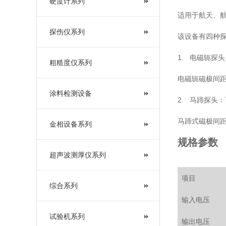
硬度计系列
适用于航天、
探伤仪系列
该设备有四种
1. 电磁轭探
粗糙度仪系列
电磁轭磁极间距
涂料检测设备
2. 马蹄探头
马蹄式磁极间距：
金相设备系列
规格参数
超声波测厚仪系列
项目
综合系列
输入电压
试验机系列
输出电压