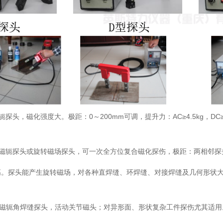
轭探头，磁化强度大。极距：0～200mm可调，提升力：AC≥4.5kg，DC
磁轭探头或旋转磁场探头，可一次全方位复合磁化探伤，极距：两相邻探头铁芯
高。探头能产生旋转磁场，对各种直焊缝、环焊缝、对接焊缝及几何形状
磁轭角焊缝探头，活动关节磁头；对异形面、形状复杂工件探伤尤其适用。极