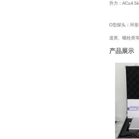
升力：AC≥4.
O型探头：环形
道类、螺栓类
产品展示