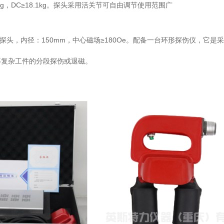
5kg，DC≥18.1kg。探头采用活关节可自由调节使用范围广
探头，内径：150mm，中心磁场≥180Oe。配备一台环形探伤仪，它
等复杂工件的分段探伤或退磁。